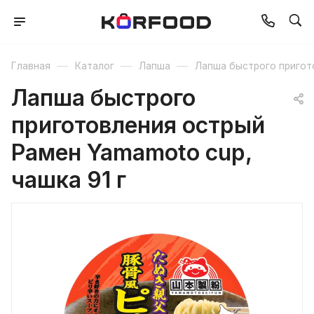
—
—
—
Главная
Каталог
Лапша
Лапша быстрого пригот
Лапша быстрого
приготовления острый
Рамен Yamamoto cup,
чашка 91 г