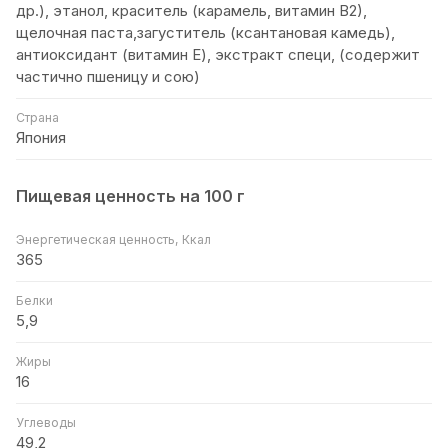
др.), этанол, краситель (карамель, витамин В2),
щелочная паста,загуститель (ксантановая камедь),
антиоксидант (витамин Е), экстракт специ, (содержит
частично пшеницу и сою)
Страна
Япония
Пищевая ценность на 100 г
Энергетическая ценность, Ккал
365
Белки
5,9
Жиры
16
Углеводы
49,2