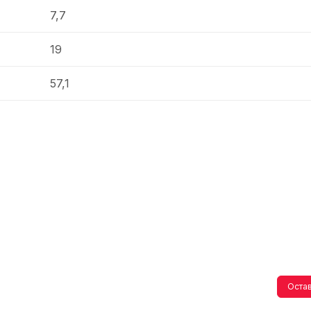
7,7
19
57,1
Остав