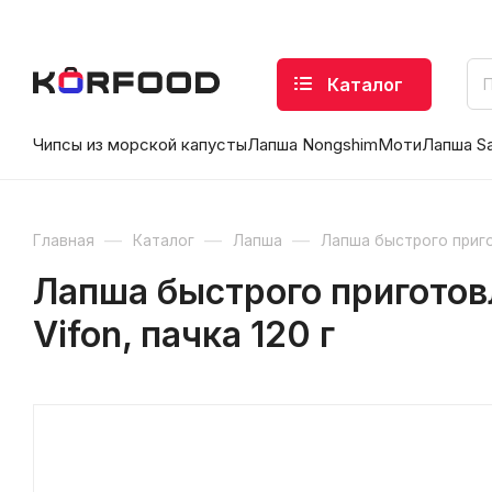
Каталог
Чипсы из морской капусты
Лапша Nongshim
Моти
Лапша S
—
—
—
Главная
Каталог
Лапша
Лапша быстрого приг
Лапша быстрого приготов
Vifon, пачка 120 г