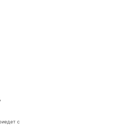
%
риедет с