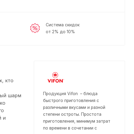
Система скидок
от 2% до 10%
х, кто
Продукция Vifon – блюда
бый шарм
быстрого приготовления с
ко
различными вкусами и разной
го
степени остроты. Простота
й и
приготовления, минимум затрат
по времени в сочетании с