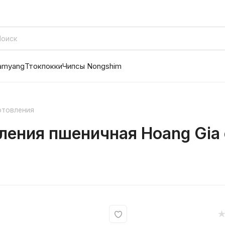
amyang
Ттокпокки
Чипсы Nongshim
отовления
ления пшеничная Hoang Gia