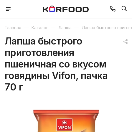
—
—
—
Главная
Каталог
Лапша
Лапша быстрого пригот
Лапша быстрого
приготовления
пшеничная со вкусом
говядины Vifon, пачка
70 г