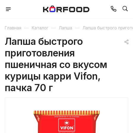
—
—
—
Главная
Каталог
Лапша
Лапша быстрого пригот
Лапша быстрого
приготовления
пшеничная со вкусом
курицы карри Vifon,
пачка 70 г