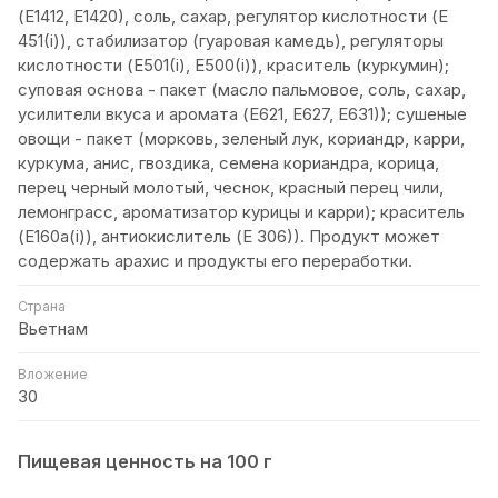
(Е1412, Е1420), соль, сахар, регулятор кислотности (Е
451(i)), стабилизатор (гуаровая камедь), регуляторы
кислотности (Е501(i), Е500(i)), краситель (куркумин);
суповая основа - пакет (масло пальмовое, соль, сахар,
усилители вкуса и аромата (Е621, Е627, Е631)); сушеные
овощи - пакет (морковь, зеленый лук, кориандр, карри,
куркума, анис, гвоздика, семена кориандра, корица,
перец черный молотый, чеснок, красный перец чили,
лемонграсс, ароматизатор курицы и карри); краситель
(Е160а(i)), антиокислитель (Е 306)). Продукт может
содержать арахис и продукты его переработки.
Страна
Вьетнам
Вложение
30
Пищевая ценность на 100 г