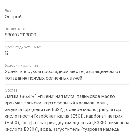
Вкус
Острый
Штрих-Код
8801073113800
Срок годности, мес
12
Условия хранения
Хранить в сухом прохладном месте, защищенном от
попадания прямых солнечных лучей.
Состав
Лапша (86.4%) -пшеничная мука, пальмовое масло,
крахмал тапиоки, картофельный крахмал, соль,
эмульгатор (лецитин E322), соевое масло, регулятор
кислотности [карбонат калия (Е501), карбонат натрия
(E500), фосфат натрия двузамещенный (Е339), лимонная
кислота E330)], вода, загуститель (гуаровая камедь