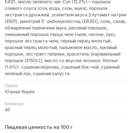
Е412), масло зелёного чая. Суп (12.2%) – порошок
соевого соуса (соя, вода, соль, мука), порошок
экстракта дрожжей, усилители вкуса [глутамат натрия
(E621), динатрий 5'-рибонуклеотид (E635)], соль, сахар,
обжаренная пшеничная мука, рисовый порошок,
смешанный порошок перца чили (чили, чеснок, лук),
порошок экстракта чили, чёрный перец молотый,
красный перец молотый, пальмовое масло, луковый
порошок, экстракт паприки, краситель [карамельный
порошок (E150c)], масло со вкусом чеснока. Хлопья
(1.4%)- сушеная морковь, сушеный бок-чой, сушеный
зеленый лук, сушеная капуста
Страна
Южная Корея
Вложение
40
Пищевая ценность на 100 г