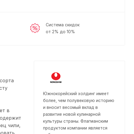
Система скидок
от 2% до 10%
 сорта
сту
Южнокорейский холдинг имеет
более, чем полувековую историю
и вносит весомый вклад в
ет в
развитие новой кулинарной
содержит
культуры страны. Флагманским
ец чили,
продуктом компании является
овать,