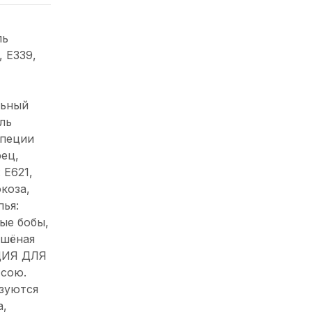
ль
, Е339,
льный
ль
специи
ец,
 E621,
коза,
ья:
ые бобы,
ушёная
ЦИЯ ДЛЯ
сою.
ьзуются
а,