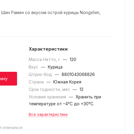
 Шин Рамен со вкусом острой курицы Nongshim,
Характеристики
Масса Нетто, г
—
120
Вкус
—
Курица
Штрих-Код
—
8801043068826
зину
Страна
—
Южная Корея
Срок годности, мес
—
12
Условия хранения
—
Хранить при
температуре от –4°С до +30°C.
Все характеристики
т отличаться