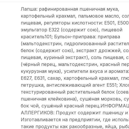
Лапша: рафинированная пшеничная мука,
картофельный крахмал, пальмовое масло, со
пищевая, регуляторы кислотности: Е501, Е500
эмульгатор Е322 (содержит сою), пищевой
краситель101; Бульон-приправа: приправа
(мальтодекстрин, гидролизованный растите
белок (содержит сою), экстракт дрожжей, со
пищевая, куриный экстракт), соль пищевая, 
(чёрный перец, мальтодекстрин, красный пер
кукурузная мука), усилители вкуса и аромата:
E627, E631, сахар, картофельный крахмал, глю
петрушка, антислеживающий агент Е551; Хлоп
текстурированный растительный белок (соев
пшеничная клейковина), сушёная морковь, с
бок чой, сушёный красный перец.ИНФОРМА
АЛЛЕРГИКОВ: Продукт содержит пшеницу и 
Изготавливается на предприятии, где испол
такие продукты как ракообразные, яйца, рыб