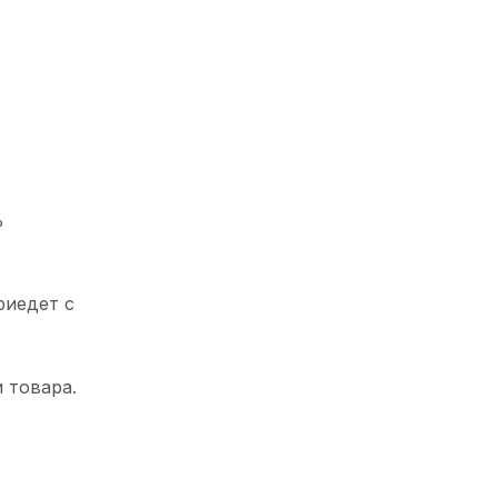
%
риедет с
 товара.