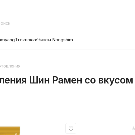
amyang
Ттокпокки
Чипсы Nongshim
отовления
ления Шин Рамен со вкусом