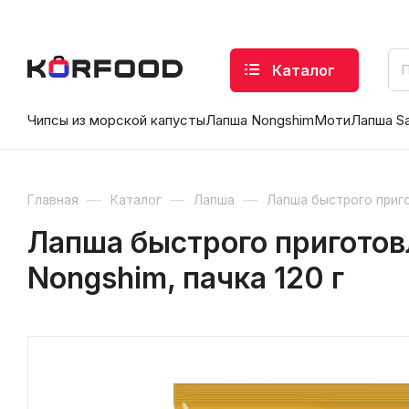
Каталог
Чипсы из морской капусты
Лапша Nongshim
Моти
Лапша S
—
—
—
Главная
Каталог
Лапша
Лапша быстрого приг
Лапша быстрого приготов
Nongshim, пачка 120 г