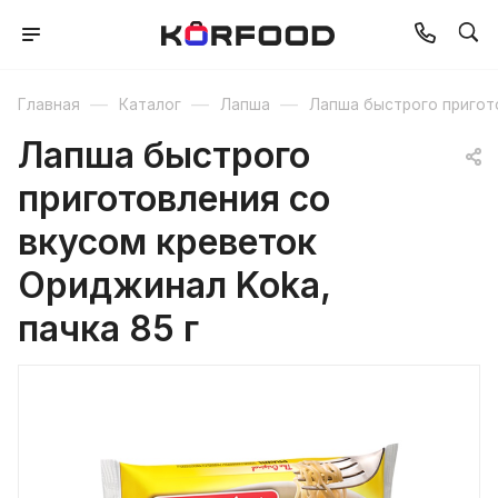
—
—
—
Главная
Каталог
Лапша
Лапша быстрого пригот
Лапша быстрого
приготовления со
вкусом креветок
Ориджинал Koka,
пачка 85 г