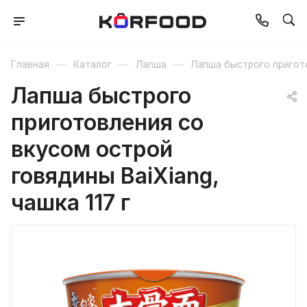
—
—
—
Главная
Каталог
Лапша
Лапша быстрого пригот
Лапша быстрого
приготовления со
вкусом острой
говядины BaiXiang,
чашка 117 г