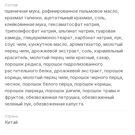
Состав
пшеничная мука, рафинированное пальмовое масло,
крахмал тапиоки, ацетатныный крахмал, соль,
клейковинная мука, гексаматосфат натрия,
триполифосфат натрия, альгинат натрия, гуаровая
камедь, глицерилмоностеарат, карбонат натрия, лук,
соус чили, кунжутное масло, ароматизатор, молотый
перец чили, дрожжевой экстракт, соль, карамельный
краситель, молотый перец чили красный, сахар,
порошок редиса, порошок гидролизованного
растительного белка, дрожжевой экстракт, порошок
корицы, молотый перец чили, порошок черного перца,
чеснок, порошок белого перца, порошок корицы,
порошок лакрицы, порошок дягиля, порошок травы и
фруктов, обезвоженная петрушка, обезвоженный
зеленый лук, обезвоженная капуста
Страна
Китай