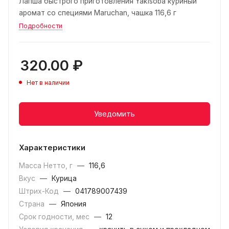
Лапша быстрого приготовления Yakisoba куриный
аромат со специями Maruchan, чашка 116,6 г
Подробности
320.00
₽
Нет в наличии
Уведомить
Характеристики
Масса Нетто, г
—
116,6
Вкус
—
Курица
Штрих-Код
—
041789007439
Страна
—
Япония
Срок годности, мес
—
12