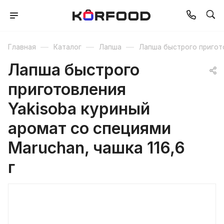
—
—
—
Главная
Каталог
Лапша
Лапша быстрого пригот
Лапша быстрого
приготовления
Yakisoba куриный
аромат со специями
Maruchan, чашка 116,6
г