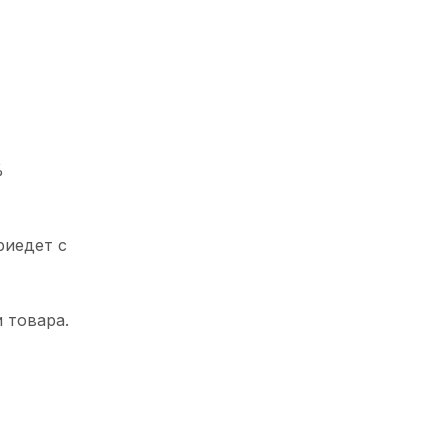
%
риедет с
 товара.