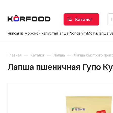
Каталог
Чипсы из морской капусты
Лапша Nongshim
Моти
Лапша S
—
—
—
Главная
Каталог
Лапша
Лапша быстрого приг
Лапша пшеничная Гупо Кук