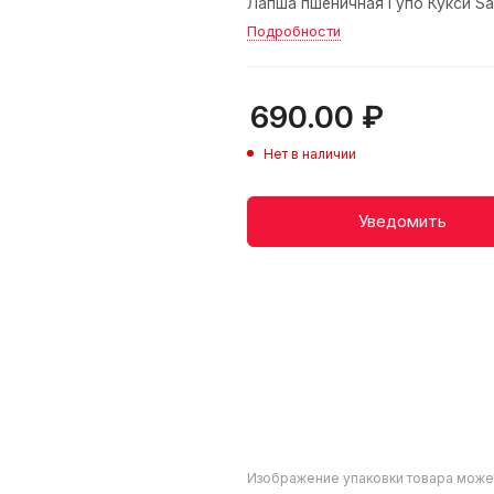
Лапша пшеничная Гупо Кукси Sa
Подробности
690.00
₽
Нет в наличии
Уведомить
Изображение упаковки товара може