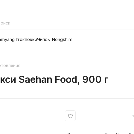
amyang
Ттокпокки
Чипсы Nongshim
отовления
си Saehan Food, 900 г