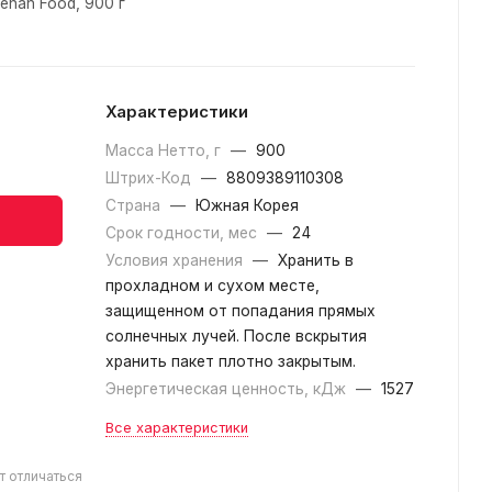
ehan Food, 900 г
Характеристики
Масса Нетто, г
—
900
Штрих-Код
—
8809389110308
Страна
—
Южная Корея
Срок годности, мес
—
24
Условия хранения
—
Хранить в
прохладном и сухом месте,
защищенном от попадания прямых
солнечных лучей. После вскрытия
хранить пакет плотно закрытым.
Энергетическая ценность, кДж
—
1527
Все характеристики
т отличаться