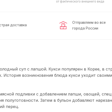
от фактического внешнего вида
Отправляем во все
страя доставка
города России
олодный суп с лапшой. Кукси популярен в Корее, в ст
ах. История возникновения блюда кукси уходит своим
и мясной подливки с добавлением лапши, овощей, спец
ния полуготовности. Затем в бульон добавляют нареза
ий перец.