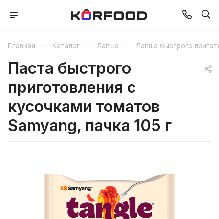
—
—
—
Главная
Каталог
Лапша
Лапша быстрого пригот
Паста быстрого
приготовления с
кусочками томатов
Samyang, пачка 105 г