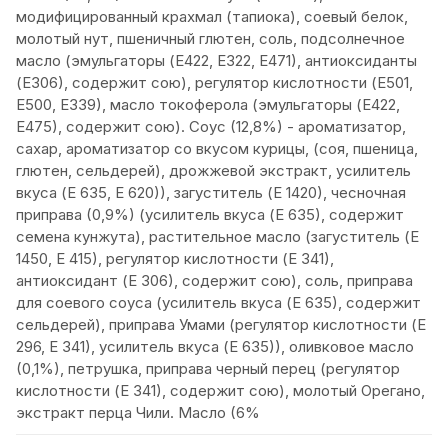
модифицированный крахмал (тапиока), соевый белок,
молотый нут, пшеничный глютен, соль, подсолнечное
масло (эмульгаторы (Е422, Е322, Е471), антиоксиданты
(Е306), содержит сою), регулятор кислотности (Е501,
Е500, Е339), масло токоферола (эмульгаторы (Е422,
Е475), содержит сою). Соус (12,8%) - ароматизатор,
сахар, ароматизатор со вкусом курицы, (соя, пшеница,
глютен, сельдерей), дрожжевой экстракт, усилитель
вкуса (Е 635, Е 620)), загуститель (Е 1420), чесночная
приправа (0,9%) (усилитель вкуса (Е 635), содержит
семена кунжута), растительное масло (загуститель (Е
1450, Е 415), регулятор кислотности (Е 341),
антиоксидант (Е 306), содержит сою), соль, приправа
для соевого соуса (усилитель вкуса (Е 635), содержит
сельдерей), приправа Умами (регулятор кислотности (Е
296, Е 341), усилитель вкуса (Е 635)), оливковое масло
(0,1%), петрушка, приправа черный перец (регулятор
кислотности (Е 341), содержит сою), молотый Орегано,
экстракт перца Чили. Масло (6%