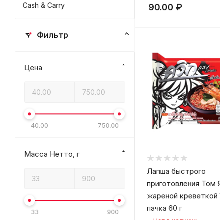
Cash & Carry
90.00
₽
Фильтр
Цена
40.00
750.00
Масса Нетто, г
Лапша быстрого
приготовления Том 
жареной креветкой 
пачка 60 г
33
900