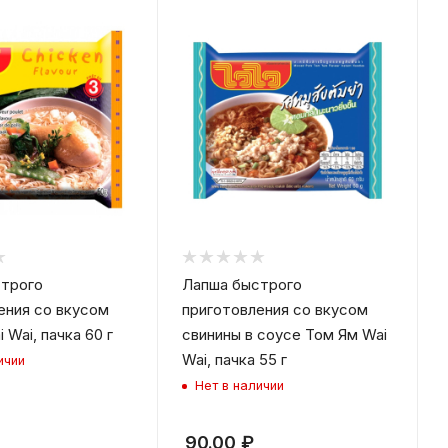
трого
Лапша быстрого
ения со вкусом
приготовления со вкусом
 Wai, пачка 60 г
свинины в соусе Том Ям Wai
Wai, пачка 55 г
ичии
Нет в наличии
90.00
₽