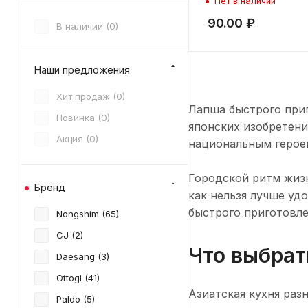
Нет в наличии
90.00
₽
В наличии (
0
)
Наши предложения
Хит продаж (
0
)
Лапша быстрого приг
Новинка (
0
)
японских изобретени
Акция (
0
)
национальным герое
Городской ритм жизн
Бренд
как нельзя лучше уд
быстрого приготовл
Nongshim (
65
)
CJ (
2
)
Что выбрат
Daesang (
3
)
Ottogi (
41
)
Азиатская кухня раз
Paldo (
5
)