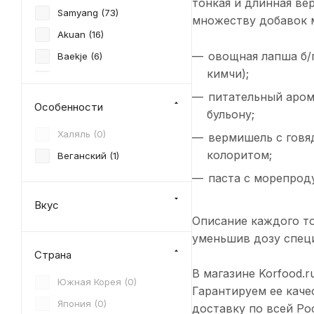
тонкая и длинная ве
Samyang (
73
)
множеству добавок м
Akuan (
16
)
овощная лапша б/
Baekje (
6
)
кимчи);
BaiXiang (
12
)
питательный аром
Carjen (
3
)
Особенности
бульону;
Gau Do (
3
)
Халяль (
0
)
вермишель с говя
Haidilao (
5
)
колоритом;
Веганский (
1
)
Hanil Food (
4
)
паста с морепрод
Haohuanluo (
1
)
Вкус
Ibumie (
9
)
Описание каждого то
iMee (
13
)
уменьшив дозу спец
Itsuki (
22
)
Страна
В магазине Korfood.
Jinmailang (
12
)
Южная Корея (
0
)
Гарантируем ее каче
Kang Shi Fu (
7
)
Япония (
0
)
доставку по всей Ро