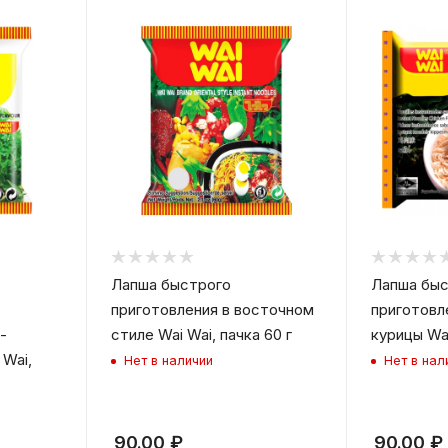
Лапша быстрого
Лапша быс
приготовления в восточном
приготовл
-
стиле Wai Wai, пачка 60 г
курицы Wai
 Wai,
Нет в наличии
Нет в нал
90.00
₽
90.00
₽