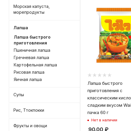
Морская капуста,
морепродукты
Лапша
Лапша быстрого
приготовления
Пшеничная лапша
Гречневая лапша
Картофельная лапша
Рисовая лапша
Яичная лапша
Лапша быстрого
приготовления с
Супы
классическим кисло
сладким вкусом Wai
Рис, Ттокпокки
пачка 60 г
Нет в наличии
Фрукты и овощи
90.00
₽