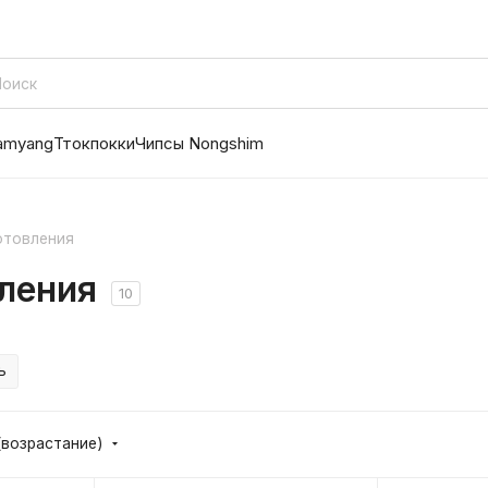
amyang
Ттокпокки
Чипсы Nongshim
отовления
ления
10
ь
(возрастание)