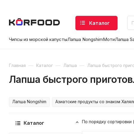
Каталог
Чипсы из морской капусты
Лапша Nongshim
Моти
Лапша S
—
—
—
Главная
Каталог
Лапша
Лапша быстрого приг
Лапша быстрого приготов
Лапша Nongshim
Азиатские продукты со знаком Халял
По порядку сортировки 
Каталог