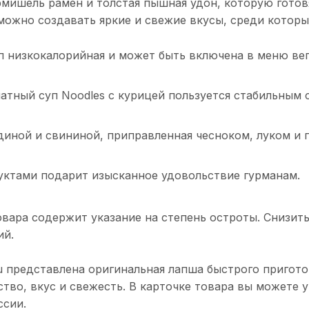
рмишель рамен и толстая пышная удон, которую готовя
ожно создавать яркие и свежие вкусы, среди которых
п низкокалорийная и может быть включена в меню вег
атный суп Noodles с курицей пользуется стабильным
диной и свининой, приправленная чесноком, луком и 
уктами подарит изысканное удовольствие гурманам.
вара содержит указание на степень остроты. Снизит
ий.
ru представлена оригинальная лапша быстрого пригот
ство, вкус и свежесть. В карточке товара вы можете
ссии.