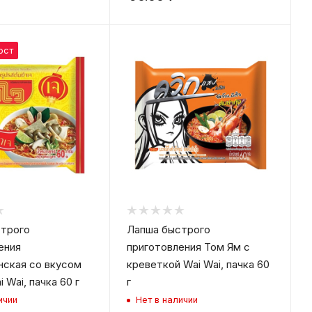
ост
трого
Лапша быстрого
ения
приготовления Том Ям с
нская со вкусом
креветкой Wai Wai, пачка 60
 Wai, пачка 60 г
г
ичии
Нет в наличии