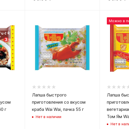
Можно в п
Лапша быстрого
Лапша быс
кусом
приготовления со вкусом
приготовл
60 г
краба Wai Wai, пачка 55 г
вегетариа
Том Ям Wai
Нет в наличии
Нет в нал