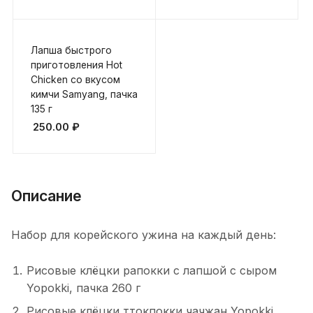
Лапша быстрого
приготовления Hot
Chicken со вкусом
кимчи Samyang, пачка
135 г
250.00
₽
Описание
Набор для корейского ужина на каждый день:
Рисовые клёцки рапокки с лапшой с сыром
Yopokki, пачка 260 г
Рисовые клёцки ттокпокки чачжан Yopokki,