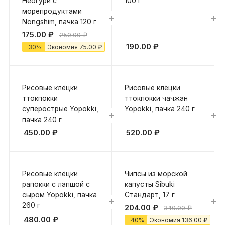
Неогури с
100 г
морепродуктами
Nongshim, пачка 120 г
175.00
₽
250.00
₽
190.00
₽
-
30
%
Экономия
75.00
₽
Рисовые клёцки
Рисовые клёцки
ттокпокки
ттокпокки чачжан
суперострые Yopokki,
Yopokki, пачка 240 г
пачка 240 г
450.00
₽
520.00
₽
Рисовые клёцки
Чипсы из морской
рапокки с лапшой с
капусты Sibuki
сыром Yopokki, пачка
Стандарт, 17 г
260 г
204.00
₽
340.00
₽
480.00
₽
-
40
%
Экономия
136.00
₽