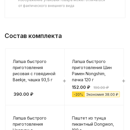
от фактического внешнего вида
Состав комплекта
Лапша быстрого
Лапша быстрого
приготовления
приготовления Шин
рисовая с говядиной
Рамен Nongshim,
Baekje, чашка 93,5 г
пачка 120 г
152.00
₽
190.00
₽
390.00
₽
-
20
%
Экономия
38.00
₽
Лапша быстрого
Паштет из тунца
приготовления
пикантный Dongwon,