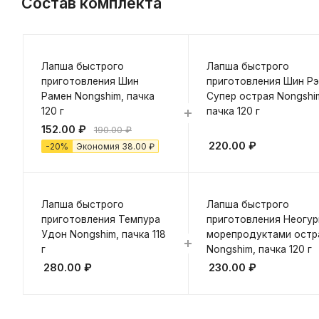
Состав комплекта
Лапша быстрого
Лапша быстрого
приготовления Шин
приготовления Шин Р
Рамен Nongshim, пачка
Супер острая Nongshi
120 г
пачка 120 г
152.00
₽
190.00
₽
220.00
₽
-
20
%
Экономия
38.00
₽
Лапша быстрого
Лапша быстрого
приготовления Темпура
приготовления Неогур
Удон Nongshim, пачка 118
морепродуктами остр
г
Nongshim, пачка 120 г
280.00
₽
230.00
₽