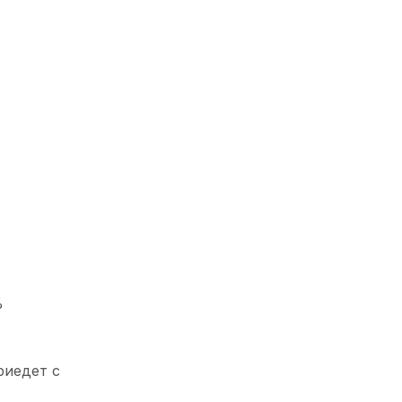
%
риедет с