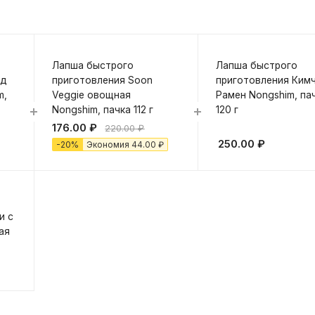
Лапша быстрого
Лапша быстрого
эд
приготовления Soon
приготовления Ким
m,
Veggie овощная
Рамен Nongshim, па
Nongshim, пачка 112 г
120 г
176.00
₽
220.00
₽
250.00
₽
-
20
%
Экономия
44.00
₽
и с
ая