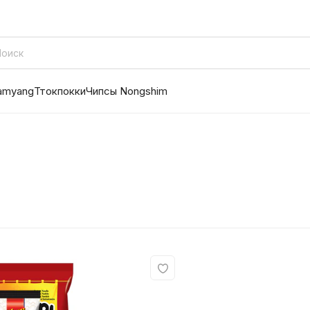
amyang
Ттокпокки
Чипсы Nongshim