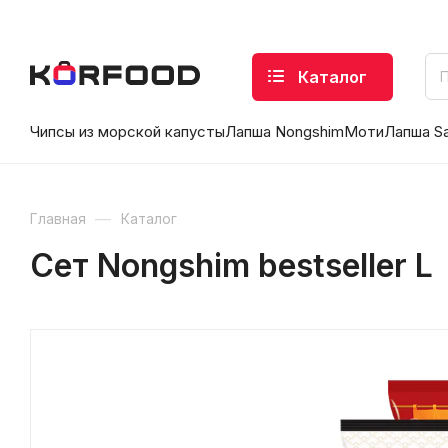
Каталог
Чипсы из морской капусты
Лапша Nongshim
Моти
Лапша S
—
Главная
Каталог
Сет Nongshim bestseller L