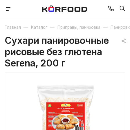
—
—
—
Главная
Каталог
Приправы, панировка
Панировк
Сухари панировочные
рисовые без глютена
Serena, 200 г