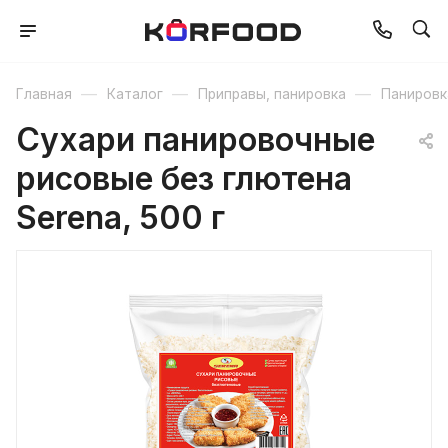
—
—
—
Главная
Каталог
Приправы, панировка
Панировк
Сухари панировочные
рисовые без глютена
Serena, 500 г