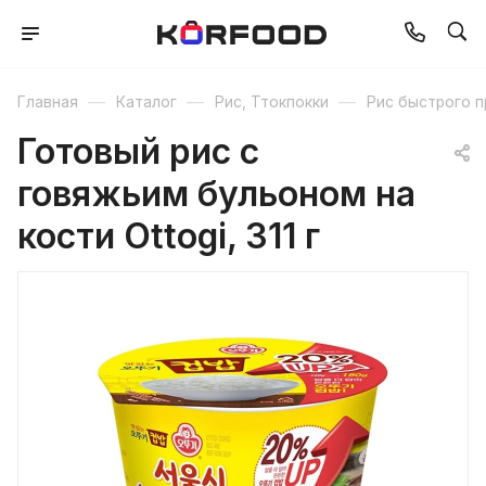
—
—
—
Главная
Каталог
Рис, Ттокпокки
Рис быстрого п
Готовый рис с
говяжьим бульоном на
кости Ottogi, 311 г