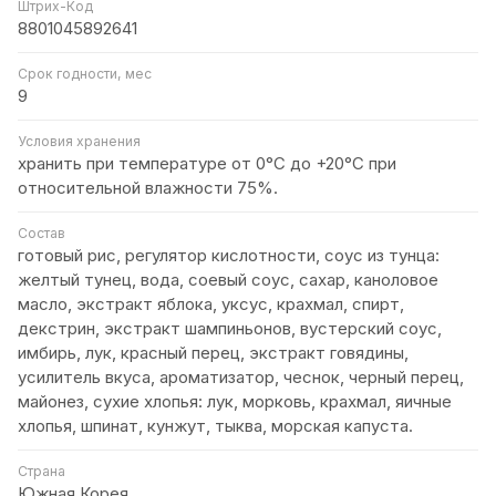
Штрих-Код
8801045892641
Срок годности, мес
9
Условия хранения
хранить при температуре от 0°С до +20°C при
относительной влажности 75%.
Состав
готовый рис, регулятор кислотности, соус из тунца:
желтый тунец, вода, соевый соус, сахар, каноловое
масло, экстракт яблока, уксус, крахмал, спирт,
декстрин, экстракт шампиньонов, вустерский соус,
имбирь, лук, красный перец, экстракт говядины,
усилитель вкуса, ароматизатор, чеснок, черный перец,
майонез, сухие хлопья: лук, морковь, крахмал, яичные
хлопья, шпинат, кунжут, тыква, морская капуста.
Страна
Южная Корея