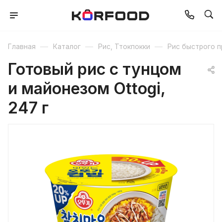
—
—
—
Главная
Каталог
Рис, Ттокпокки
Рис быстрого п
Готовый рис с тунцом
и майонезом Ottogi,
247 г