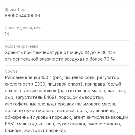
Штрих-Код
8809054400536
Срок годности, мес
14
Условия хранения
Хранить при температуре от минус 18 до + 30°C и
относительной влажности воздуха не более 70 %
Состав
Рисовые клецки 100 г (рис, пищевая соль, регулятор
кислотности Е330, пищевой спирт), приправа (белый
сахар, сырный порошок (растительное масло, лактоза,
сыр, загуститель Е469), порошок сыворотки,
картофельные хлопья, порошок пальмового масла,
цельное сухое молоко, пищевая соль, сушёный лук,
обжаренный луковый порошок, агент антислеживающий
Е551, мальтодекстрин, сухие сливки, луковое масло,
базилик, экстракт паприки).