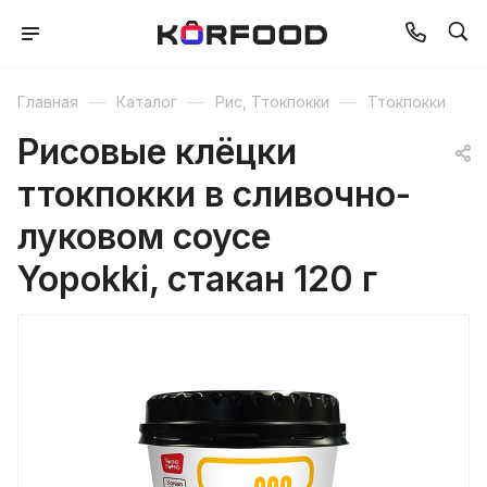
—
—
—
Главная
Каталог
Рис, Ттокпокки
Ттокпокки
Рисовые клёцки
ттокпокки в сливочно-
луковом соусе
Yopokki, стакан 120 г