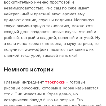
восхитительно именно простотой и
незамысловатостью. Рис сам по себе имеет
нейтральный и пресный вкус: аромат ему
придают специи, соусы и подливы. Используя
такую элементарную технологию, можно хоть
каждый день создавать новые вкусы: мясной и
рыбный, острый и сладкий, соленый и жгучий. Ну
а если использовать не зерна, а муку из риса, то
получится wow-эффект: нежные токпокки с их
гладкой текстурой, тающей на языке!
Немного истории
Главный ингредиент
ттокпокки
– готовые
рисовые брусочки, которые в Корее называются
тток. Они известны в Корее давно, но
исторически блюдо было не острым. Его
подавали в сочетании с маринованной говядиной