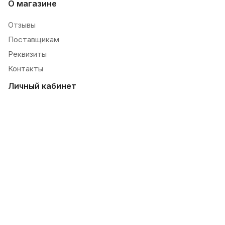
О магазине
Отзывы
Поставщикам
Реквизиты
Контакты
Личный кабинет
Избранные товары
История заказов
Личные данные
Новостная рассылка
Контакты
8 800 600 28 08