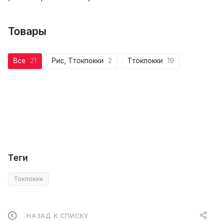
Товары
Все
21
Рис, Ттокпокки
2
Ттокпокки
19
Теги
Токпокки
НАЗАД К СПИСКУ