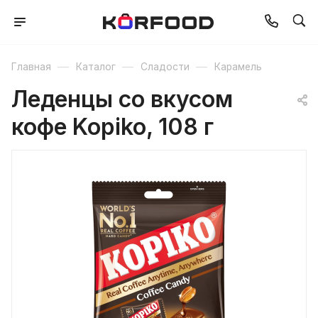
—
—
—
Главная
Каталог
Сладости
Карамель
Леденцы со вкусом
кофе Kopiko, 108 г