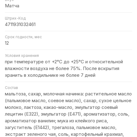
Матча
Штрих-Код
4711931032461
Срок годности, мес
12
Условия хранения
при температуре от +2°С до +25°С и относительной
влажности воздуха не более 75%. После вскрытия
хранить в холодильнике не более 7 дней
Состав
мальтоза, сахар, молочная начинка: растительное масло
(пальмовое масло, соевое масло), сахар, сухое цельное
молоко, лактоза, какао-масло, эмульгатор соевый
лецитин (Е322), эмульгатор (Е471), ароматизатор, соль,
ароматизатор ванилин; мука из клейкого риса,
загуститель (Е1442), трегалоза, пальмовое масло,
экстракт зеленого чая, соль, картофельный крахмал,