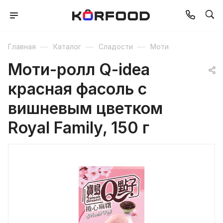
—
—
—
Главная
Каталог
Сладости
Моти
Моти-ролл Q-idea
красная фасоль с
вишневым цветком
Royal Family, 150 г