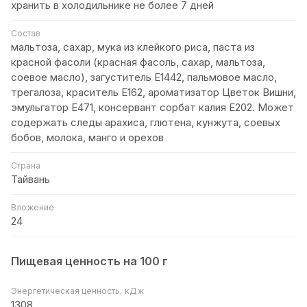
хранить в холодильнике не более 7 дней
Состав
мальтоза, сахар, мука из клейкого риса, паста из
красной фасоли (красная фасоль, сахар, мальтоза,
соевое масло), загуститель Е1442, пальмовое масло,
трегалоза, краситель Е162, ароматизатор Цветок Вишни,
эмульгатор Е471, консервант сорбат калия E202. Может
содержать следы арахиса, глютена, кунжута, соевых
бобов, молока, манго и орехов
Страна
Тайвань
Вложение
24
Пищевая ценность на 100 г
Энергетическая ценность, кДж
1308