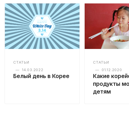
СТАТЬИ
СТАТЬИ
—
14.03.2022
—
01.12.2020
Белый день в Корее
Какие корей
продукты м
детям