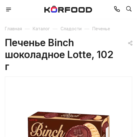
—
—
—
Главная
Каталог
Сладости
Печенье
Печенье Binch
шоколадное Lotte, 102
г