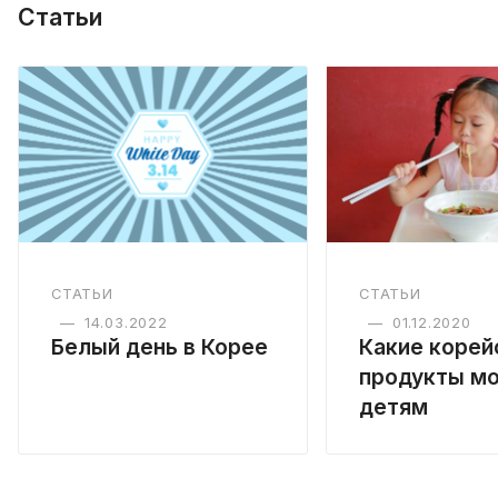
Статьи
СТАТЬИ
СТАТЬИ
—
14.03.2022
—
01.12.2020
Белый день в Корее
Какие корей
продукты м
детям