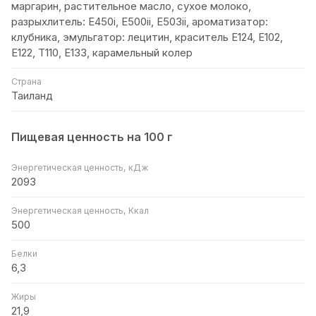
маргарин, растительное масло, сухое молоко,
разрыхлитель: Е450i, E500ii, E503ii, ароматизатор:
клубника, эмульгатор: лецитин, краситель Е124, Е102,
Е122, Т110, Е133, карамельный колер
Страна
Таиланд
Пищевая ценность на 100 г
Энергетическая ценность, кДж
2093
Энергетическая ценность, Ккал
500
Белки
6,3
Жиры
21,9