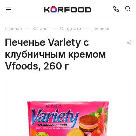
—
—
—
Главная
Каталог
Сладости
Печенье
Печенье Variety с
клубничным кремом
Vfoods, 260 г