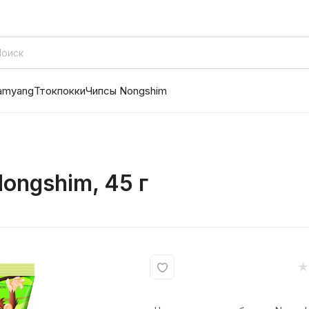
amyang
Ттокпокки
Чипсы Nongshim
ongshim, 45 г