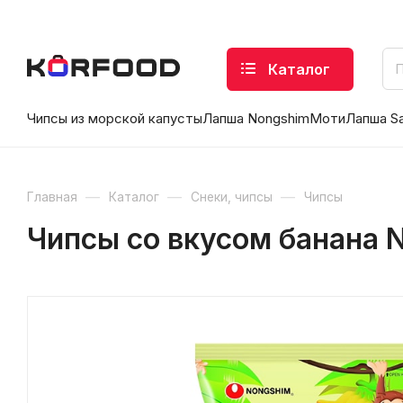
Каталог
Чипсы из морской капусты
Лапша Nongshim
Моти
Лапша S
—
—
—
Главная
Каталог
Снеки, чипсы
Чипсы
Чипсы со вкусом банана N