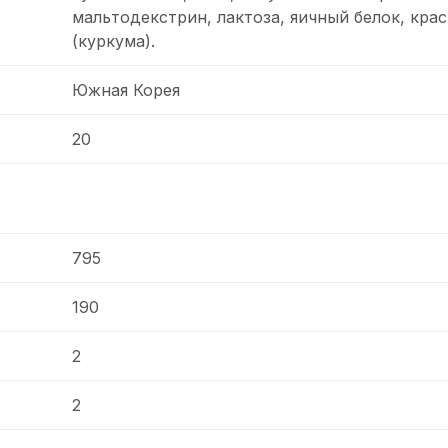
мальтодекстрин, лактоза, яичный белок, кра
(куркума).
Южная Корея
20
795
190
2
2