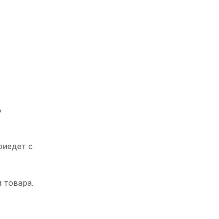
%
риедет с
 товара.