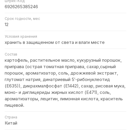
Штрих-Код
6926265385246
Срок годности, мес
12
Условия хранения
хранить в защищенном от света и влаги месте
Состав
картофель, растительное масло, кукурузный порошок,
приправа (острая томатная приправа, сахар,сырный
порошок, ароматизатор, соль, дрожжевой экстракт,
глутомат натрия, динатриевый 5′-рибонуклеотид
(Е635)), дикрахмалфосфат (Е1442), сахар, рисовая мука,
моно- и диглицериды жирных кислот (Е471), соль,
ароматизаторы, лецитин, лимонная кислота, краситель
пищевой.
Страна
Китай