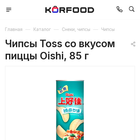
—
—
—
Главная
Каталог
Снеки, чипсы
Чипсы
Чипсы Toss со вкусом
пиццы Oishi, 85 г