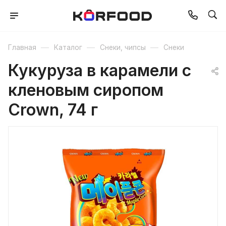
—
—
—
Главная
Каталог
Снеки, чипсы
Снеки
Кукуруза в карамели с
кленовым сиропом
Crown, 74 г