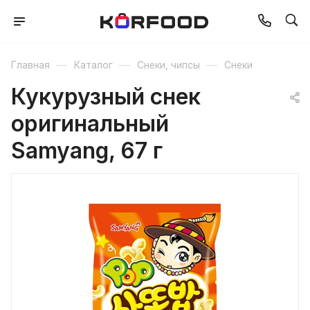
—
—
—
Главная
Каталог
Снеки, чипсы
Снеки
Кукурузный снек
оригинальный
Samyang, 67 г