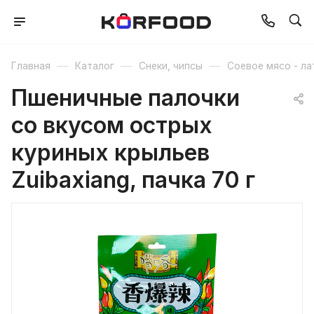
—
—
—
Главная
Каталог
Снеки, чипсы
Соевое мясо - ла
Пшеничные палочки
со вкусом острых
куриных крыльев
Zuibaxiang, пачка 70 г