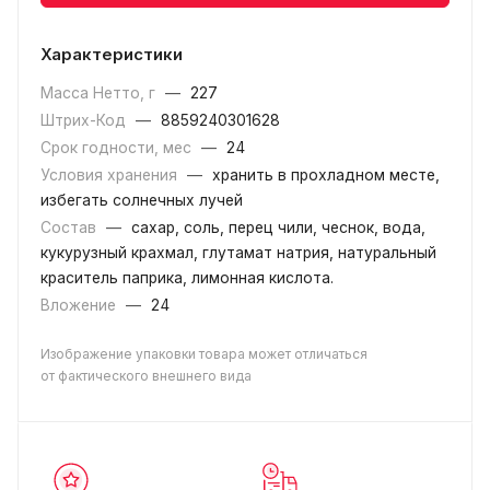
Характеристики
Масса Нетто, г
—
227
Штрих-Код
—
8859240301628
Срок годности, мес
—
24
Условия хранения
—
хранить в прохладном месте,
избегать солнечных лучей
Состав
—
сахар, соль, перец чили, чеснок, вода,
кукурузный крахмал, глутамат натрия, натуральный
краситель паприка, лимонная кислота.
Вложение
—
24
Изображение упаковки товара может отличаться
от фактического внешнего вида