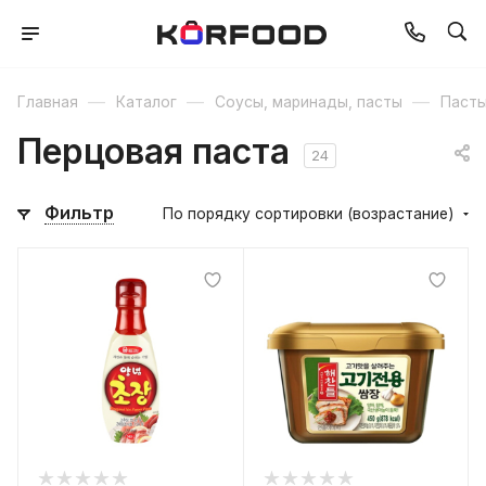
—
—
—
Главная
Каталог
Соусы, маринады, пасты
Паст
Перцовая паста
24
Фильтр
По порядку сортировки (возрастание)