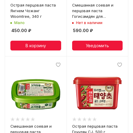
Острая перцовая паста
Смешанная соевая и
Янгнем Чожанг
перцовая паста
Woomtree, 340 г
Гогисамдян для
жареного мяса CJ, 450 г
Мало
Нет в наличии
450.00
₽
590.00
₽
В корзину
Уведомить
Смешанная соевая и
Острая перцовая паста
перцовая паста
Гочудян CJ, 500 г