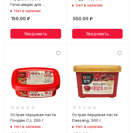
Гогисамдян для
Нет в наличии
жареного мяса CJ, 200 г
Нет в наличии
150.00
₽
550.00
₽
Уведомить
Уведомить
Острая перцовая паста
Острая перцовая паста
Гочудян CJ, 200 г
Daesang, 500 г
Нет в наличии
Нет в наличии