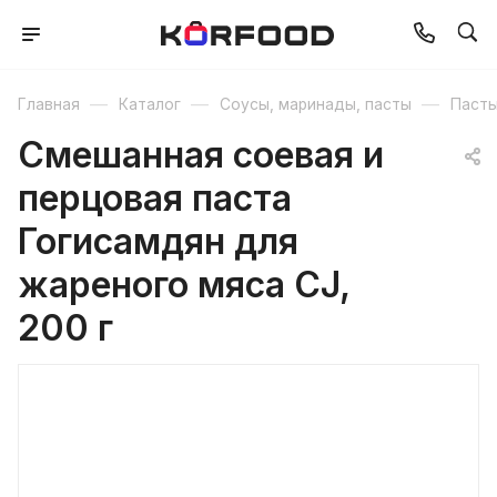
—
—
—
Главная
Каталог
Соусы, маринады, пасты
Паст
Смешанная соевая и
перцовая паста
Гогисамдян для
жареного мяса CJ,
200 г