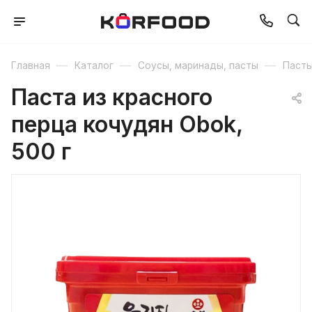
—
—
—
Главная
Каталог
Соусы, маринады, пасты
Паст
Паста из красного
перца кочудян Obok,
500 г