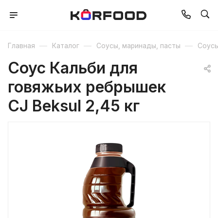
—
—
—
Главная
Каталог
Соусы, маринады, пасты
Соус
Соус Кальби для
говяжьих ребрышек
CJ Beksul 2,45 кг