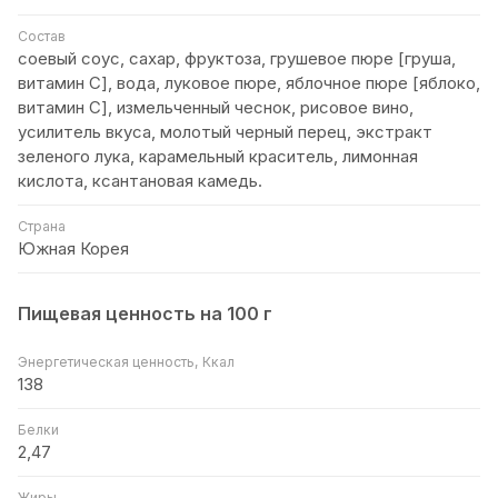
Состав
соевый соус, сахар, фруктоза, грушевое пюре [груша,
витамин C], вода, луковое пюре, яблочное пюре [яблоко,
витамин C], измельченный чеснок, рисовое вино,
усилитель вкуса, молотый черный перец, экстракт
зеленого лука, карамельный краситель, лимонная
кислота, ксантановая камедь.
Страна
Южная Корея
Пищевая ценность на 100 г
Энергетическая ценность, Ккал
138
Белки
2,47
Жиры