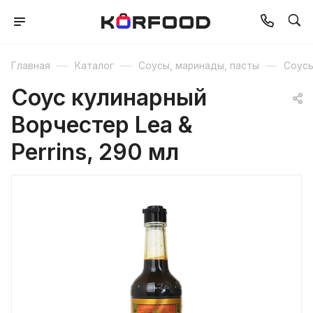
—
—
—
Главная
Каталог
Соусы, маринады, пасты
Соус
Соус кулинарный
Ворчестер Lea &
Perrins, 290 мл