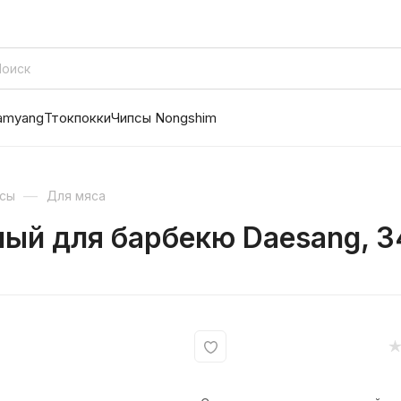
amyang
Ттокпокки
Чипсы Nongshim
—
сы
Для мяса
ый для барбекю Daesang, 3