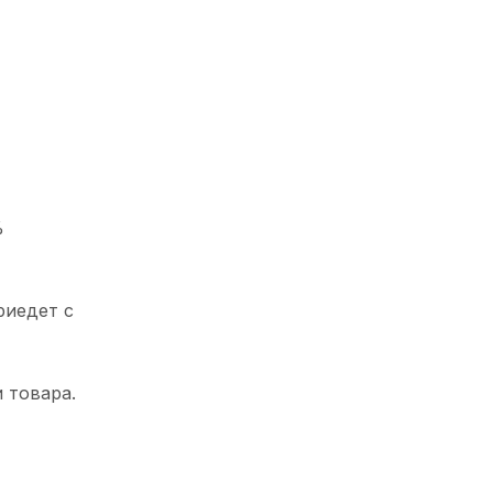
%
риедет с
 товара.