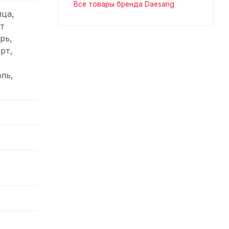
Все товары бренда Daesang
ица,
т
рь,
рт,
ль,