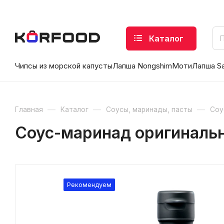
Каталог
Чипсы из морской капусты
Лапша Nongshim
Моти
Лапша S
—
—
—
Главная
Каталог
Соусы, маринады, пасты
Соу
Соус-маринад оригинальн
Рекомендуем