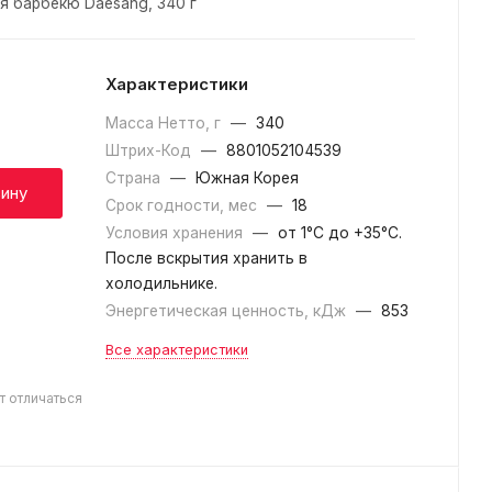
я барбекю Daesang, 340 г
Характеристики
Масса Нетто, г
—
340
Штрих-Код
—
8801052104539
Страна
—
Южная Корея
зину
Срок годности, мес
—
18
Условия хранения
—
от 1°С до +35°C.
После вскрытия хранить в
холодильнике.
Энергетическая ценность, кДж
—
853
Все характеристики
т отличаться