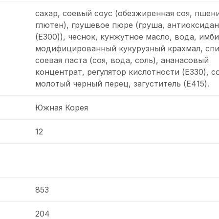
сахар, соевый соус (обезжиренная соя, пшен
глютен), грушевое пюре (груша, антиоксидан
(E300)), чеснок, кунжутное масло, вода, имби
модифицированный кукурузный крахмал, спи
соевая паста (соя, вода, соль), ананасовый
концентрат, регулятор кислотности (E330), со
молотый черный перец, загуститель (E415).
Южная Корея
12
853
204