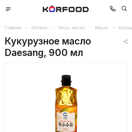
—
—
—
—
Главная
Каталог
Уксус, масло
Масло
Кукур
Кукурузное масло
Daesang, 900 мл