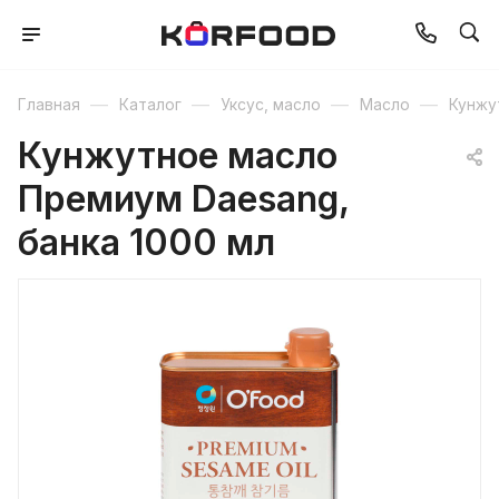
—
—
—
—
Главная
Каталог
Уксус, масло
Масло
Кунжу
Кунжутное масло
Премиум Daesang,
банка 1000 мл