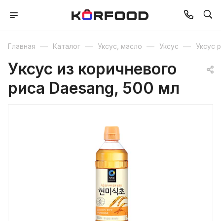
—
—
—
—
Главная
Каталог
Уксус, масло
Уксус
Уксус 
Уксус из коричневого
риса Daesang, 500 мл