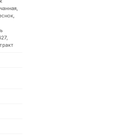
к
чанная,
еснок,
ь
27,
тракт