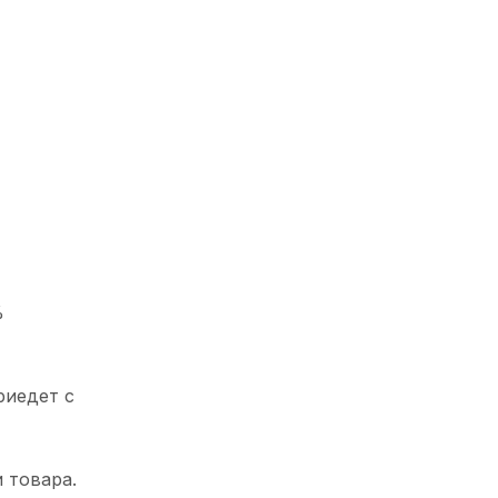
%
риедет с
 товара.