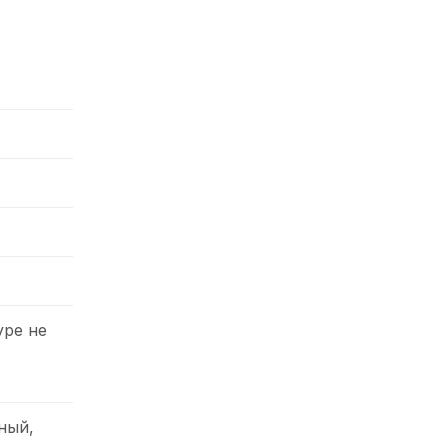
уре не
ный,