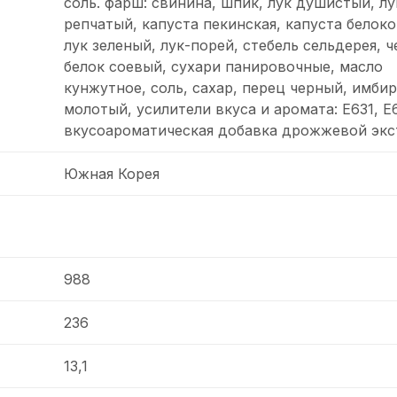
соль. фарш: свинина, шпик, лук душистый, лу
репчатый, капуста пекинская, капуста белоко
лук зеленый, лук-порей, стебель сельдерея, ч
белок соевый, сухари панировочные, масло
кунжутное, соль, сахар, перец черный, имбир
молотый, усилители вкуса и аромата: Е631, Е6
вкусоароматическая добавка дрожжевой экс
Южная Корея
988
236
13,1