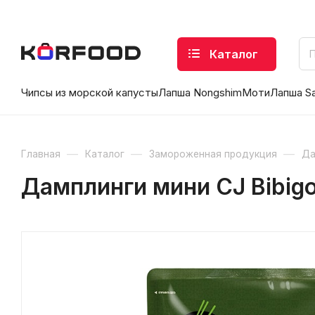
Каталог
Чипсы из морской капусты
Лапша Nongshim
Моти
Лапша S
—
—
—
Главная
Каталог
Замороженная продукция
Да
Дамплинги мини CJ Bibigo