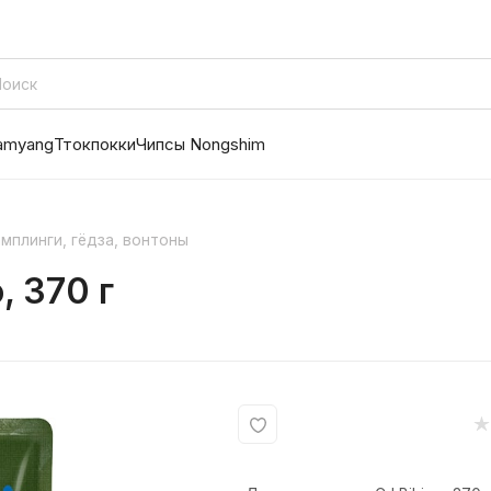
amyang
Ттокпокки
Чипсы Nongshim
мплинги, гёдза, вонтоны
, 370 г