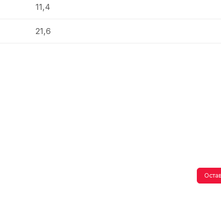
11,4
21,6
Остав