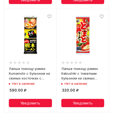
Лапша тонкоцу-рамен
Лапша тонкоцу-рамен
Kumamoto с бульоном на
Kabushiki с томатным
свиных косточках с
бульоном на свиных
чесноком Itsuki, пачка 176
косточках Itsuki, пачка
Нет в наличии
Нет в наличии
г
120 г
590.00
₽
320.00
₽
Уведомить
Уведомить