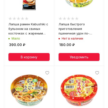
Лапша рамен Kabushiki с
Лапша быстрого
бульоном на свиных
приготовления
косточках с жареным
пшеничная удон по-
чесноком Itsuki, пачка 123
деревенски Itsuki, чашка
Мало
Нет в наличии
г
109 г
390.00
₽
180.00
₽
В корзину
Уведомить