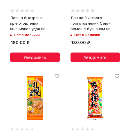
Лапша быстрого
Лапша быстрого
приготовления
приготовления Сею-
пшеничная удон по-
рамен с бульоном на
деревенски Itsuki, чашка
основе соевого соуса
Нет в наличии
Нет в наличии
110 г
Itsuki, чашка 90 г
180.00
₽
180.00
₽
Уведомить
Уведомить