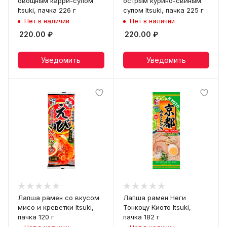
овощным карри-супом
острым курино-свиным
Itsuki, пачка 226 г
супом Itsuki, пачка 225 г
Нет в наличии
Нет в наличии
220.00
₽
220.00
₽
Уведомить
Уведомить
Лапша рамен со вкусом
Лапша рамен Неги
мисо и креветки Itsuki,
Тонкоцу Киото Itsuki,
пачка 120 г
пачка 182 г