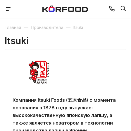
—
—
Главная
Производители
Itsuki
Itsuki
Компания Itsuki Foods (五木食品) c момента
основания в 1878 году выпускает
высококачественную японскую лапшу, а
также является новатором в технологии
производства лапши в Японии.