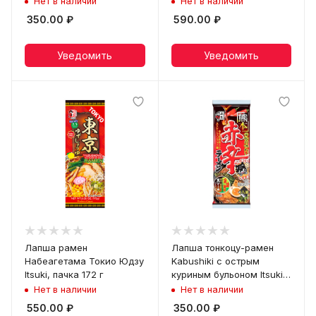
Нет в наличии
Нет в наличии
350.00
₽
590.00
₽
Уведомить
Уведомить
Лапша рамен
Лапша тонкоцу-рамен
Набеагетама Токио Юдзу
Kabushiki с острым
Itsuki, пачка 172 г
куриным бульоном Itsuki,
пачка 166 г
Нет в наличии
Нет в наличии
550.00
₽
350.00
₽