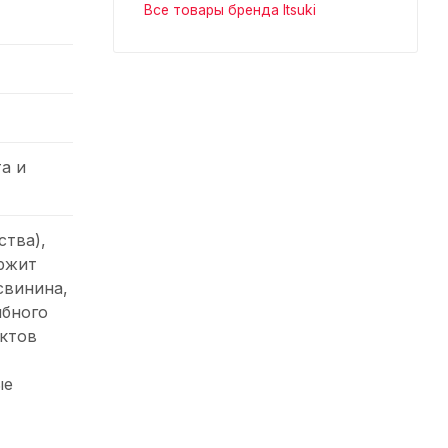
Все товары бренда Itsuki
а и
ства),
ержит
свинина,
ыбного
ктов
ые