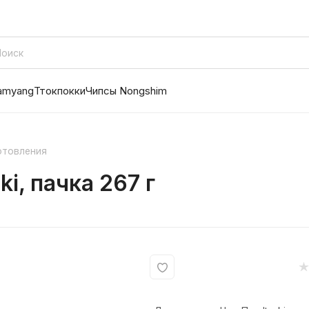
amyang
Ттокпокки
Чипсы Nongshim
отовления
i, пачка 267 г