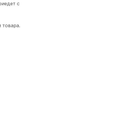
риедет с
 товара.