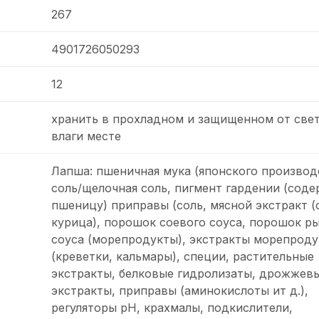
267
4901726050293
12
хранить в прохладном и защищенном от свет
влаги месте
Лапша: пшеничная мука (японского производ
соль/щелочная соль, пигмент гардении (сод
пшеницу) приправы (соль, мясной экстракт (
курица), порошок соевого соуса, порошок р
соуса (морепродукты), экстракты морепроду
(креветки, кальмары), специи, растительные
экстракты, белковые гидролизаты, дрожжев
экстракты, приправы (аминокислоты ит д.),
регуляторы рН, крахмалы, подкислители,