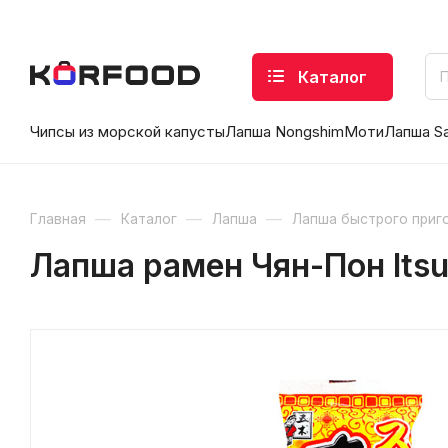
Каталог
Чипсы из морской капусты
Лапша Nongshim
Моти
Лапша S
—
—
—
Главная
Каталог
Лапша
Лапша быстрого приг
Лапша рамен Чян-Пон Itsuk