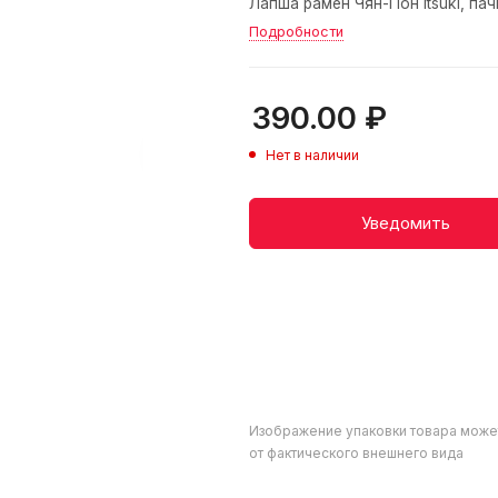
Лапша рамен Чян-Пон Itsuki, пач
Подробности
390.00
₽
Нет в наличии
Уведомить
Изображение упаковки товара може
от фактического внешнего вида