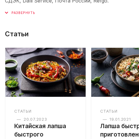
СДЭК, Dalli Service, Почта России, Refgo.
Статьи
СТАТЬИ
СТАТЬИ
—
20.07.2023
—
19.01.2021
Китайская лапша
Лапша быст
быстрого
приготовлен