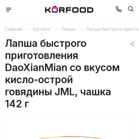
—
—
—
Главная
Каталог
Лапша
Лапша быстрого пригот
Лапша быстрого
приготовления
DaoXianMian со вкусом
кисло-острой
говядины JML, чашка
142 г