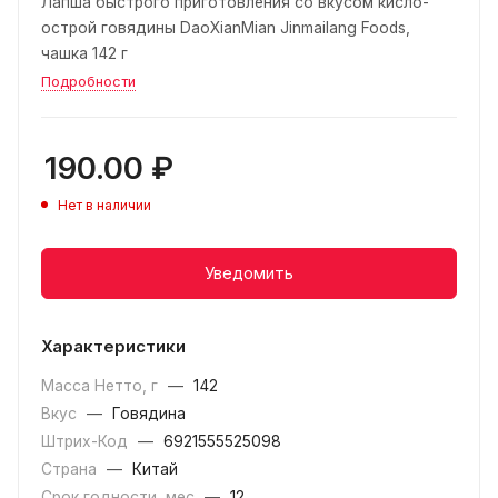
Лапша быстрого приготовления со вкусом кисло-
острой говядины DaoXianMian Jinmailang Foods,
чашка 142 г
Подробности
190.00
₽
Нет в наличии
Уведомить
Характеристики
Масса Нетто, г
—
142
Вкус
—
Говядина
Штрих-Код
—
6921555525098
Страна
—
Китай
Срок годности, мес
—
12