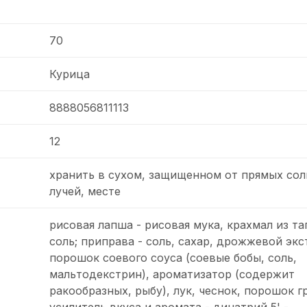
70
Курица
8888056811113
12
хранить в сухом, защищенном от прямых со
лучей, месте
рисовая лапша - рисовая мука, крахмал из та
соль; приправа - соль, сахар, дрожжевой экс
порошок соевого соуса (соевые бобы, соль,
мальтодекстрин), ароматизатор (содержит
ракообразных, рыбу), лук, чеснок, порошок г
усилитель вкуса и аромата - динатрий 5' -