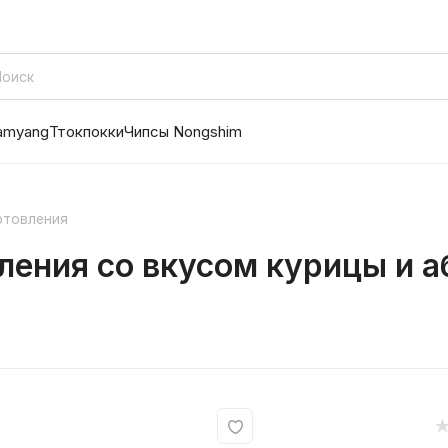
amyang
Ттокпокки
Чипсы Nongshim
отовления
ления со вкусом курицы и а