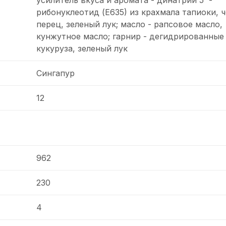
рибонуклеотид (Е635) из крахмала тапиоки, 
перец, зеленый лук; масло - рапсовое масло,
кунжутное масло; гарнир - дегидрированные 
кукуруза, зеленый лук
Сингапур
12
962
230
4