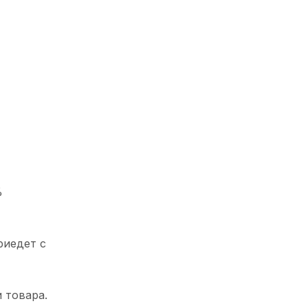
%
риедет с
 товара.