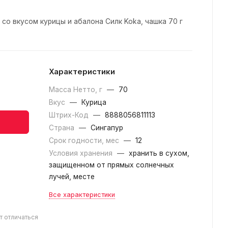
со вкусом курицы и абалона Силк Koka, чашка 70 г
Характеристики
Масса Нетто, г
—
70
Вкус
—
Курица
Штрих-Код
—
8888056811113
Страна
—
Сингапур
Срок годности, мес
—
12
Условия хранения
—
хранить в сухом,
защищенном от прямых солнечных
лучей, месте
Все характеристики
т отличаться