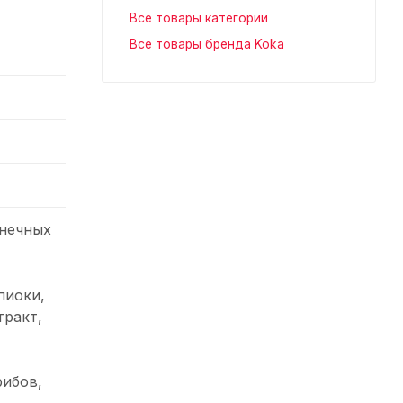
Все товары категории
Все товары бренда Koka
лнечных
пиоки,
тракт,
рибов,