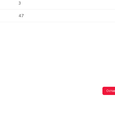
3
47
Остав