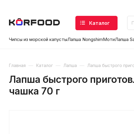
Каталог
Чипсы из морской капусты
Лапша Nongshim
Моти
Лапша S
—
—
—
Главная
Каталог
Лапша
Лапша быстрого приг
Лапша быстрого приготов
чашка 70 г