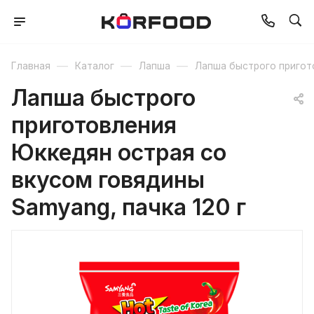
—
—
—
Главная
Каталог
Лапша
Лапша быстрого пригот
Лапша быстрого
приготовления
Юккедян острая со
вкусом говядины
Samyang, пачка 120 г