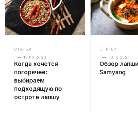
СТАТЬИ
СТАТЬИ
—
10.03.2023
—
10.12.2021
Когда хочется
Обзор лапш
погорячее:
Samyang
выбираем
подходящую по
остроте лапшу