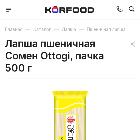
—
—
—
Главная
Каталог
Лапша
Пшеничная лапша
Лапша пшеничная
Сомен Ottogi, пачка
500 г