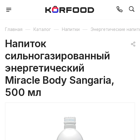
—
—
—
Главная
Каталог
Напитки
Энергетические напит
Напиток
сильногазированный
энергетический
Miracle Body Sangaria,
500 мл