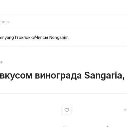
amyang
Ттокпокки
Чипсы Nongshim
ки
вкусом винограда Sangaria,