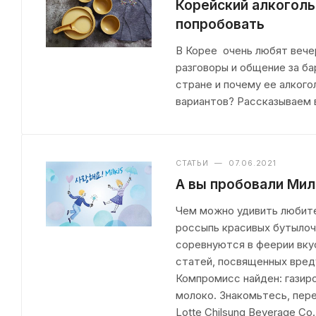
Корейский алкоголь
попробовать
В Корее очень любят вечер
разговоры и общение за ба
стране и почему ее алкого
вариантов? Рассказываем в
СТАТЬИ
—
07.06.2021
А вы пробовали Мил
Чем можно удивить любител
россыпь красивых бутылоч
соревнуются в феерии вкус
статей, посвященных вред
Компромисс найден: газир
молоко. Знакомьтесь, пере
Lotte Chilsung Beverage Co.