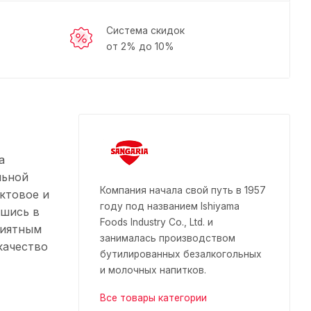
Система скидок
от 2% до 10%
а
льной
Компания начала свой путь в 1957
ктовое и
году под названием Ishiyama
вшись в
Foods Industry Co., Ltd. и
риятным
занималась производством
качество
бутилированных безалкогольных
и молочных напитков.
Все товары категории