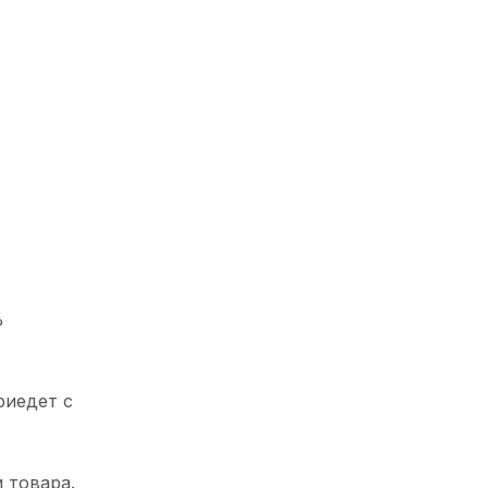
%
риедет с
 товара.