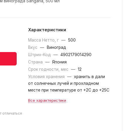
м винограда Sangaria, 500 мл
Характеристики
Масса Нетто, г
—
500
Вкус
—
Виноград
Штрих-Код
—
4902179014290
Страна
—
Япония
Срок годности, мес
—
12
Условия хранения
—
хранить в дали
от солнечных лучей и прохладном
месте при температуре от +2С до +25С
Все характеристики
т отличаться