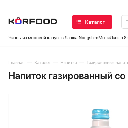
Каталог
Чипсы из морской капусты
Лапша Nongshim
Моти
Лапша S
—
—
—
Главная
Каталог
Напитки
Газированные напит
Напиток газированный со 