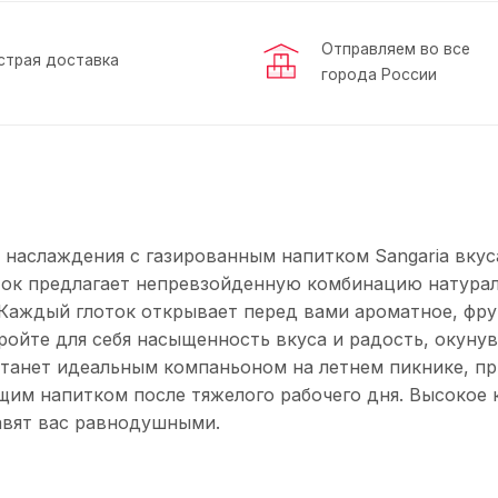
Отправляем во все
страя доставка
города России
 наслаждения с газированным напитком Sangaria вкус
ток предлагает непревзойденную комбинацию натура
 Каждый глоток открывает перед вами ароматное, фру
ойте для себя насыщенность вкуса и радость, окуну
 станет идеальным компаньоном на летнем пикнике, п
им напитком после тяжелого рабочего дня. Высокое 
авят вас равнодушными.